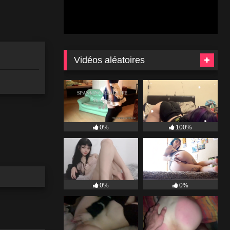
Vidéos aléatoires
0%
100%
0%
0%