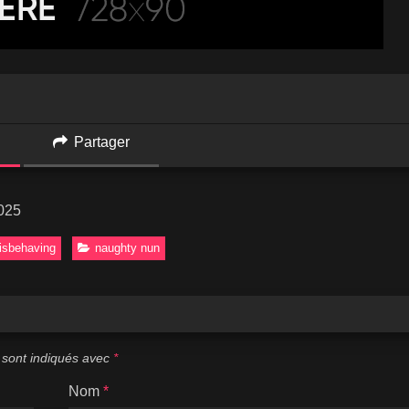
Partager
2025
isbehaving
naughty nun
 sont indiqués avec
*
Nom
*